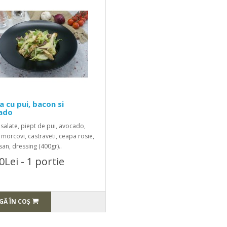
a cu pui, bacon si
ado
salate, piept de pui, avocado,
morcovi, castraveti, ceapa rosie,
an, dressing (400gr)..
0Lei - 1 portie
GĂ ÎN COŞ