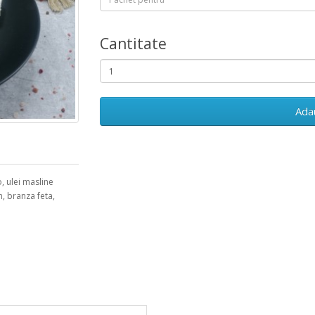
Cantitate
Ada
o, ulei masline
n, branza feta,