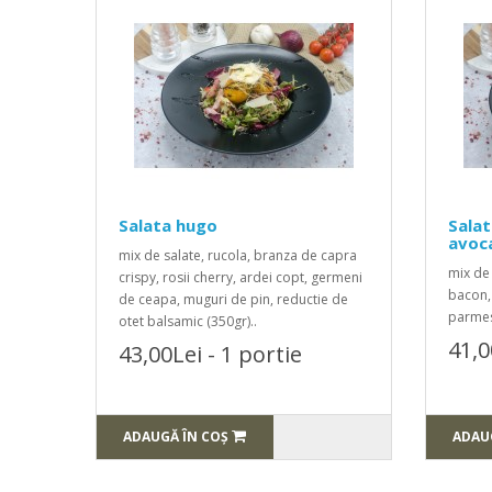
Salata hugo
Salat
avoc
mix de salate, rucola, branza de capra
mix de 
crispy, rosii cherry, ardei copt, germeni
bacon, 
de ceapa, muguri de pin, reductie de
parmes
otet balsamic (350gr)..
41,0
43,00Lei - 1 portie
ADAUGĂ ÎN COŞ
ADAU