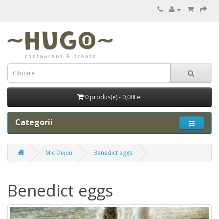
0 produs(e) - 0,00Lei
Categorii
Mic Dejun
Benedict eggs
Benedict eggs