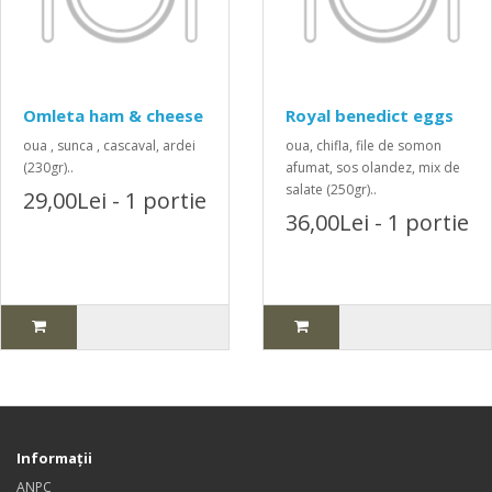
Omleta ham & cheese
Royal benedict eggs
oua , sunca , cascaval, ardei
oua, chifla, file de somon
(230gr)..
afumat, sos olandez, mix de
salate (250gr)..
29,00Lei - 1 portie
36,00Lei - 1 portie
Informaţii
ANPC