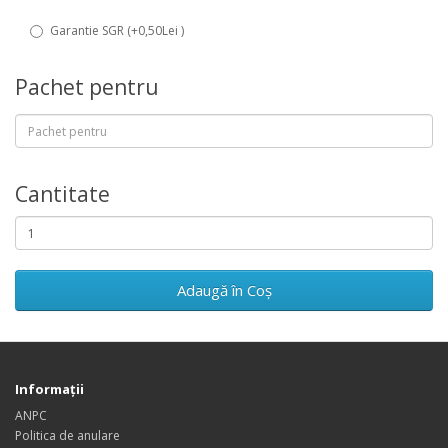
Garantie SGR (+0,50Lei )
Pachet pentru
Cantitate
Adaugă în Coş
Informaţii
ANPC
Politica de anulare