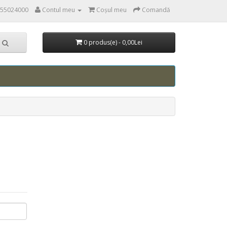
55024000
Contul meu
Coşul meu
Comandă
0 produs(e) - 0,00Lei